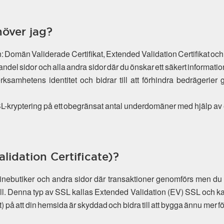
höver jag?
lan: Domän Validerade Certifikat, Extended Validation Certifikat och
andel sidor och alla andra sidor där du önskar ett säkert informat
verksamhetens identitet och bidrar till att förhindra bedrägeri
 SSL-kryptering på ett obegränsat antal underdomäner med hjälp av
lidation Certificate)?
linebutiker och andra sidor där transaktioner genomförs men
oll. Denna typ av SSL kallas Extended Validation (EV) SSL och k
) på att din hemsida är skyddad och bidra till att bygga ännu mer f