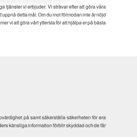
jänster vi erbjuder. Vi strävar efter att göra våra
att uppnå detta mål. Om du mot förmodan inte är nöjd
er vi att göra vårt yttersta för att hjälpa er på bästa
ovärdighet på samt säkerställa säkerheten för era
ders känsliga information förblir skyddad och de får