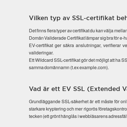
Vilken typ av SSL-certifikat be
Det finns flera typer av certifikat du kan välja mel
Domän Validerade Certifikat lämpar sig bra för e-h
EV-certifikat ger säkra anslutningar, verifierar 
valideringar.
Ett Wildcard SSL-certifikat gör det möjligt att ha
samma domännamn (t.ex example.com).
Vad är ett EV SSL (Extended Va
Grundläggande SSL-säkerhet är ett måste för on
starkare kryptering och mer rigorös företagskontr
tecken (ett grönt hänglås i webbläsarens adressfält