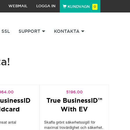
WEBMAIL
LOGGA IN
KUNDVAGN
0
SSL
SUPPORT
KONTAKTA
a!
964.00
5196.00
usinessID
True BusinessID™
ldcard
With EV
sat antal
Skaffa grönt säkerhetssigill för
maximal trovärdighet och säkerhet.