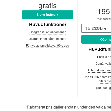
gratis
195
Kom igång
Månadskos
Huvudfunktioner
1 år: 2 336 kr kr
Obegränsat antal domäner
Utfärdat inom några minuter
Köp n
Förnya automatiskt var 90:e dag
Huvudfunk
Enskild d
Domänvalid
Utfärdat inom nå
Upp till 256-bitars k
bitars ny
$500 000 g
*Rabatterat pris gäller endast under den valda b