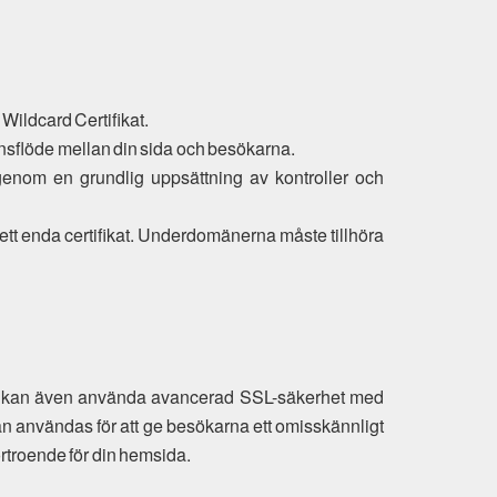
 Wildcard Certifikat.
ionsflöde mellan din sida och besökarna.
er genom en grundlig uppsättning av kontroller och
 ett enda certifikat. Underdomänerna måste tillhöra
 du kan även använda avancerad SSL-säkerhet med
an användas för att ge besökarna ett omisskännligt
örtroende för din hemsida.