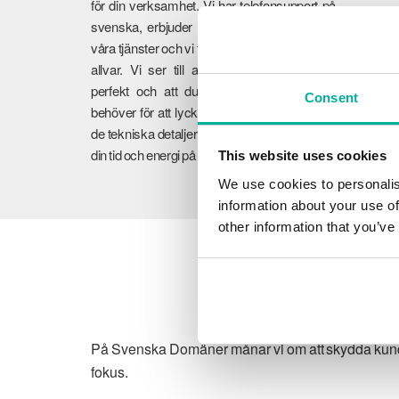
för din verksamhet. Vi har telefonsupport på
svenska, erbjuder 30 dagars öppet köp på
våra tjänster och vi tar er feedback på största
allvar. Vi ser till att dina tjänster fungerar
perfekt och att du får den vägledning du
Consent
behöver för att lyckas online. Vi tar hand om
de tekniska detaljerna så att du kan fokusera
din tid och energi på din verksamhet.
This website uses cookies
We use cookies to personalis
information about your use of
other information that you’ve
På Svenska Domäner månar vi om att skydda kundens
fokus.