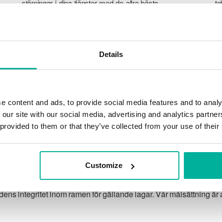
störningar i dina tjänster med de allra bästa
te
verktyg marknaden har att erbjuda mot
a
hackerattacker, botnet och phising. Vår
ku
tekniska plattform är optimerad för hastighet,
ti
skalbarhet och stabilitet med 99,9% upptid
tj
Details
och daglig backup.
e content and ads, to provide social media features and to analy
 our site with our social media, advertising and analytics partn
 provided to them or that they’ve collected from your use of their
Vår garanti
Customize
 integritet inom ramen för gällande lagar. Vår målsättning är at