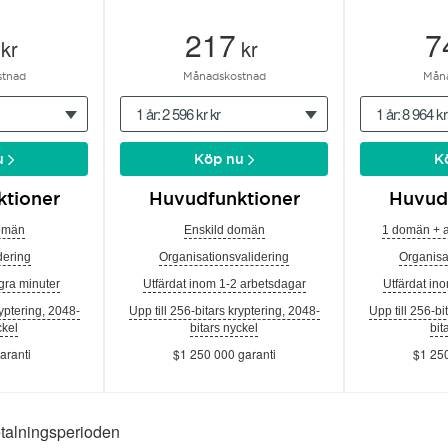
217
7
kr
kr
tnad
Månadskostnad
Mån
1 år: 2 596 kr kr
1 år: 8 964 kr
u
Köp nu
K
tioner
Huvudfunktioner
Huvud
omän
Enskild domän
1 domän + 
ering
Organisationsvalidering
Organisa
gra minuter
Utfärdat inom 1-2 arbetsdagar
Utfärdat in
ryptering, 2048-
Upp till 256-bitars kryptering, 2048-
Upp till 256-bi
ckel
bitars nyckel
bit
aranti
$1 250 000 garanti
$1 250
etalningsperioden