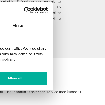
knologiska förändringar men en sak har
ldrig förändrats, engagemanget i våra
nders framgång. Från de minsta projekten
ll fullskaliga företagsverksamheter, vi har
änsten som passar er perfekt.
About
se our traffic. We also share
ers who may combine it with
 services.
Allow all
t tillhandahålla tjänster och service med kunden i