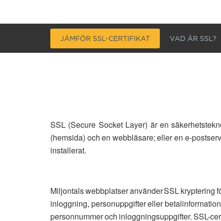
JÄMFÖR SSL-CERTIFIKAT
VAD ÄR SSL?
SSL (Secure Socket Layer) är en säkerhetsteknol
(hemsida) och en webbläsare; eller en e-postserve
installerat.
Miljontals webbplatser använder SSL kryptering fö
inloggning, personuppgifter eller betalinformatio
personnummer och inloggningsuppgifter. SSL-certifi