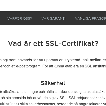
VARFÖR OSS?
VÅR GARANTI
VANLIGA FRÅGO
Vad är ett SSL-Certifikat?
ogi som används för att upprätta en krypterad länk mellan en
r och ett e-postprogram. För att kunna etablera en SSL anslutnin
Säkerhet
r att säkra anslutningar och hålla sina kunders digitala data säk
n på sin hemsida bör använda sig av SSL. SSL erbjuder säker öve
kat finns i olika säkerhetsnivåer, beroende på några faktorer, vil