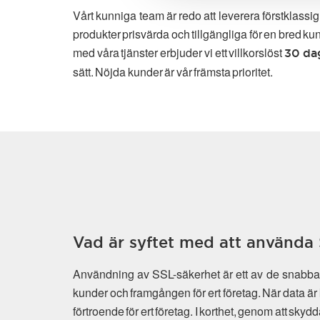
Vårt kunniga team är redo att leverera förstklassi
produkter prisvärda och tillgängliga för en bred ku
med våra tjänster erbjuder vi ett villkorslöst
30 da
sätt. Nöjda kunder är vår främsta prioritet.
Vad är syftet med att använda 
Användning av SSL-säkerhet är ett av de snabbast
kunder och framgången för ert företag. När data är 
förtroende för ert företag. I korthet, genom att sky