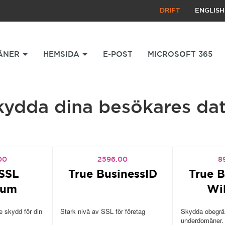
DRIFT
ENGLISH
ÄNER
HEMSIDA
E-POST
MICROSOFT 365
kydda dina besökares dat
00
2596.00
8
SSL
True BusinessID
True B
ium
Wi
 skydd för din
Stark nivå av SSL för företag
Skydda obegrän
underdomäner.