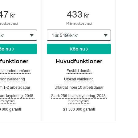
47
433
kr
kr
adskostnad
Månadskostnad
 kr
1 år: 5 196 kr kr
öp nu
Köp nu
funktioner
Huvudfunktioner
alla underdomäner
Enskild domän
tionsvalidering
Utökad validering
om 1-2 arbetsdagar
Utfärdat inom 10 arbetsdagar
tars kryptering, 2048-
Stark 256-bitars kryptering, 2048-
ars nyckel
bitars nyckel
 000 garanti
$1 500 000 garanti