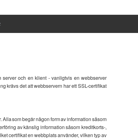
R
 server och en klient - vanligtvis en webbserver
g krävs det att webbservern har ett SSL-certifikat
er. Alla som begär någon form av information såsom
rföring av känslig information såsom kreditkorts-,
ket certifikat en webbplats använder, vilken typ av