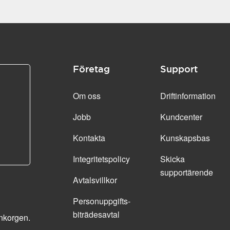
Företag
Support
Om oss
Driftinformation
Jobb
Kundcenter
Kontakta
Kunskapsbas
Integritetspolicy
Skicka
supportärende
Avtalsvillkor
Personuppgifts­
biträdesavtal
inkorgen.