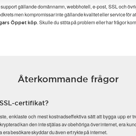
g support gällande domännamn, webbhotell, e-post, SSL och övriga t
ndkrets men kompromissar inte gällande kvalitet eller service för 
. Skulle du stöta på problem eller har frågor komm
gars Öppet köp
Återkommande frågor
SSL-certifikat?
e, enklaste och mest kostnadseffektiva sätt att bygga upp er tr
krypterad kan den inte stjälas av obehöriga över internet, era kun
dda era besökare skyddar du även ert rykte på internet.