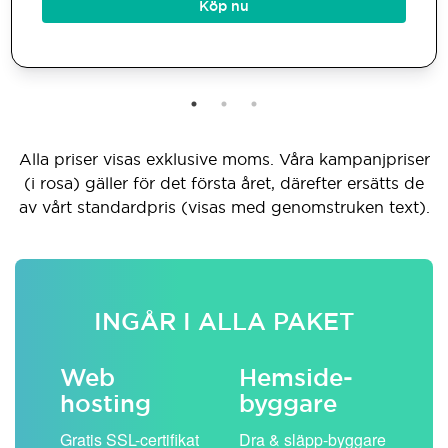
Köp nu
Alla priser visas exklusive moms. Våra kampanjpriser
(i rosa) gäller för det första året, därefter ersätts de
av vårt standardpris (visas med genomstruken text).
INGÅR I ALLA PAKET
Web
Hemside­
E-
hosting
byggare
 köp
Obe
Gratis SSL-certifikat
Dra & släpp-byggare
pos