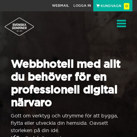
WEBMAIL
LOGGA IN
KUNDVAGN
0
Toggle
navigat
Webbhotell med allt
du behöver för en
professionell digital
närvaro
Gott om verktyg och utrymme för att bygga,
flytta eller utveckla din hemsida. Oavsett
storleken på din idé.