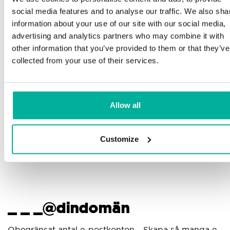
Telefon och e-postsupport på svenska och
social media features and to analyse our traffic. We also sha
engelska
information about your use of our site with our social media,
advertising and analytics partners who may combine it with
Hjälp att komma igång med din hemsida och e-
other information that you’ve provided to them or that they’ve
post, oavsett om du börjar bygga eller ska flytta
collected from your use of their services.
din nuvarande hemsida eller e-post till oss
Fjärranslutning till din enhet vid behov
Allow all
Kunskapscenter med steg-för-stegguider och tips
för att se till att din e-post fungerar felfritt
Customize
_ _ _@dindomän
Obegränsat antal e-postkonton - Skapa så manga e-