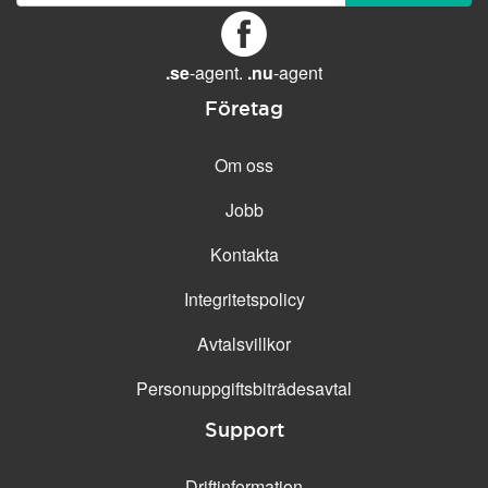
GENERELLA FUNKTIONER
Daglig säkerhetskopiering
Gratis e-post &
.se
-agent.
.nu
-agent
telefonsupport
Företag
Gratis konfiguration
30 dagars öppet köp
Om oss
30 dagars kostnadsfritt test
Jobb
99.9 % Upp-tid
Kontakta
Integritetspolicy
Avtalsvillkor
Personuppgifts­biträdesavtal
Support
Driftinformation