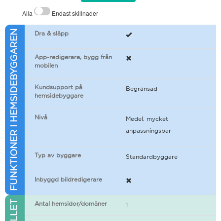
Alla
Endast skillnader
FUNKTIONER I HEMSIDEBYGGAREN
Dra & släpp
App-redigerare, bygg från
mobilen
Kundsupport på
Begränsad
hemsidebyggare
Nivå
Medel, mycket
anpassningsbar
Typ av byggare
Standardbyggare
Inbyggd bildredigerare
Antal hemsidor/domäner
1