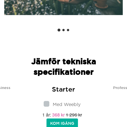
Jämför tekniska
specifikationer
Starter
siness
Profess
Med Weebly
1 år:
368 kr
1 296 kr
KOM IGÅNG