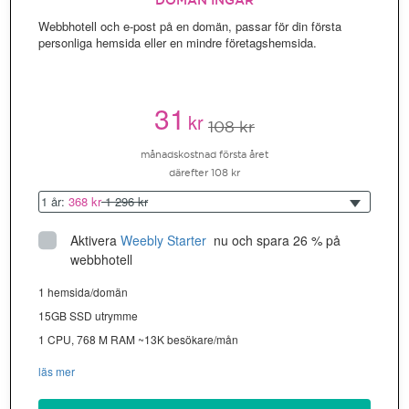
DOMÄN INGÅR
Webbhotell och e-post på en domän, passar för din första
personliga hemsida eller en mindre företagshemsida.
31
kr
108 kr
månadskostnad första året
därefter 108 kr
1 år:
368 kr
1 296 kr
Aktivera
Weebly Starter
 nu och spara 26 % på 
webbhotell
1 hemsida/domän
15GB SSD utrymme
1 CPU, 768 M RAM ~13K besökare/mån
läs mer