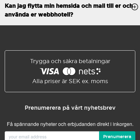
Kan jag flytta min hemsida och mail till er och
Databaser
Obegränsat
använda er webbhotell?
E-POSTFUNKTIONER
E-postkonton
Obegränsat
Roundcube/SOGo
ActiveSync/SMTP/POP3/
IMAP/CalDAV/CardDAV
Trygga och säkra betalningar
Spamskydd
Standard
Delad/Synkroniserad
adressbok
Alla priser är SEK ex. moms
Delad/Synkroniserad
kalender
E-postfiltrering
Prenumerera på vårt nyhetsbrev
Vidarebefordring av e-post
Få spännande nyheter och erbjudanden direkt i inkorgen.
Autosvar
Prenumerera