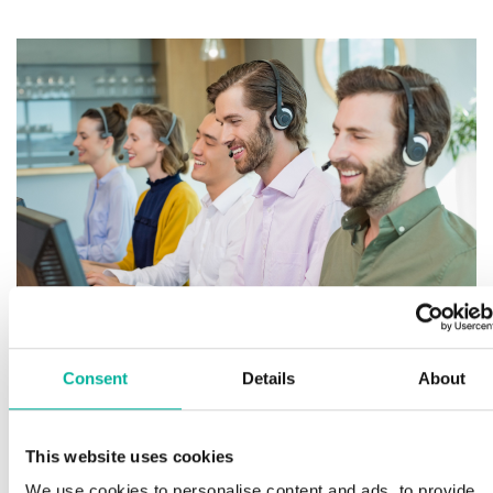
Consent
Details
About
Premium support
This website uses cookies
We use cookies to personalise content and ads, to provide