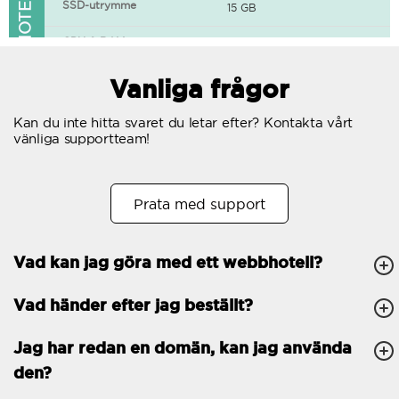
FUNKTIONER I WEBBHOTELLET
SSD-utrymme
15 GB
CPU & RAM
1 CPU, 0.5 GB RAM
Gratis SSL-certifikat
Vanliga frågor
400+ appar tillgängliga
Kan du inte hitta svaret du letar efter? Kontakta vårt
vänliga supportteam!
WordPress-redo
Antal samtidiga
10
Prata med support
förfrågningar
Trafik
Obegränsat
Vad kan jag göra med ett webbhotell?
Antal subdomäner
Obegränsat
Vad händer efter jag beställt?
cPanel
FTP, SSH, GIT
Jag har redan en domän, kan jag använda
den?
PHP, Python, Ruby, Node.js