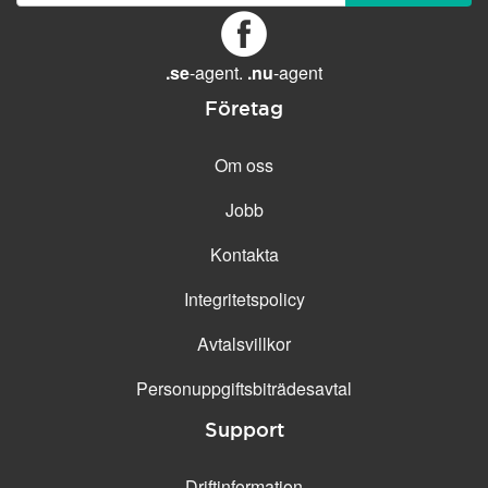
GENERELLA FUNKTIONER
Daglig säkerhetskopiering
Gratis e-post &
.se
-agent.
.nu
-agent
telefonsupport
Företag
Gratis konfiguration
30 dagars öppet köp
Om oss
30 dagars kostnadsfritt test
Jobb
99.9 % Upp-tid
Kontakta
Integritetspolicy
Avtalsvillkor
Personuppgifts­biträdesavtal
Support
Driftinformation