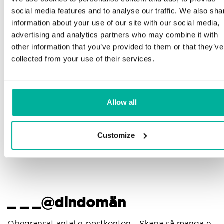
Telefon och e-postsupport på svenska och
social media features and to analyse our traffic. We also sha
engelska
information about your use of our site with our social media,
advertising and analytics partners who may combine it with
Hjälp att komma igång med din hemsida och e-
other information that you’ve provided to them or that they’ve
post, oavsett om du börjar bygga eller ska flytta
collected from your use of their services.
din nuvarande hemsida eller e-post till oss
Fjärranslutning till din enhet vid behov
Allow all
Kunskapscenter med steg-för-stegguider och tips
för att se till att din e-post fungerar felfritt
Customize
_ _ _@dindomän
Obegränsat antal e-postkonton - Skapa så manga e-