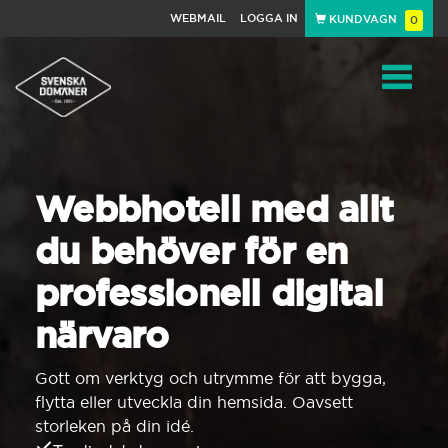
WEBMAIL
LOGGA IN
KUNDVAGN
0
Toggle
navigat
Webbhotell med allt
du behöver för en
professionell digital
närvaro
Gott om verktyg och utrymme för att bygga,
flytta eller utveckla din hemsida. Oavsett
storleken på din idé.