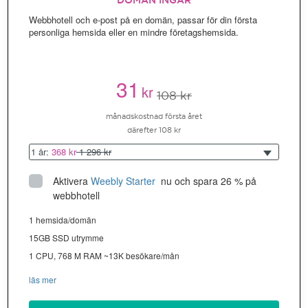
DOMÄN INGÅR
Webbhotell och e-post på en domän, passar för din första
personliga hemsida eller en mindre företagshemsida.
31
kr
108 kr
månadskostnad första året
därefter 108 kr
1 år:
368 kr
1 296 kr
Aktivera
Weebly Starter
 nu och spara 26 % på 
webbhotell
1 hemsida/domän
15GB SSD utrymme
1 CPU, 768 M RAM ~13K besökare/mån
läs mer