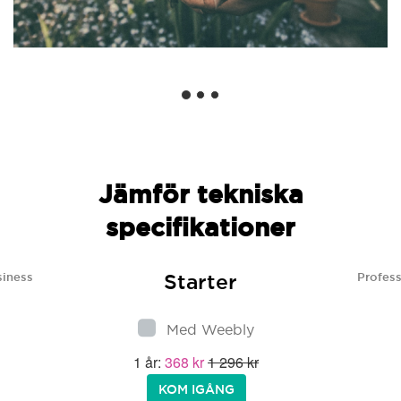
Jämför tekniska
specifikationer
Starter
siness
Profess
Med Weebly
1 år:
368 kr
1 296 kr
KOM IGÅNG