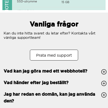
FUNKTIONER I WEBBHOTELLET
SSD-utrymme
15 GB
CPU & RAM
1 CPU, 0.5 GB RAM
Gratis SSL-certifikat
Vanliga frågor
400+ appar tillgängliga
Kan du inte hitta svaret du letar efter? Kontakta vårt
vänliga supportteam!
WordPress-redo
Antal samtidiga
10
Prata med support
förfrågningar
Trafik
Obegränsat
Vad kan jag göra med ett webbhotell?
Antal subdomäner
Obegränsat
Vad händer efter jag beställt?
cPanel
FTP, SSH, GIT
Jag har redan en domän, kan jag använda
den?
PHP, Python, Ruby, Node.js