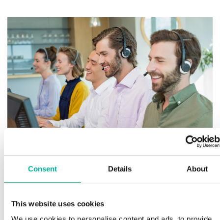
Consent
Details
About
Premium support
This website uses cookies
We use cookies to personalise content and ads, to provide