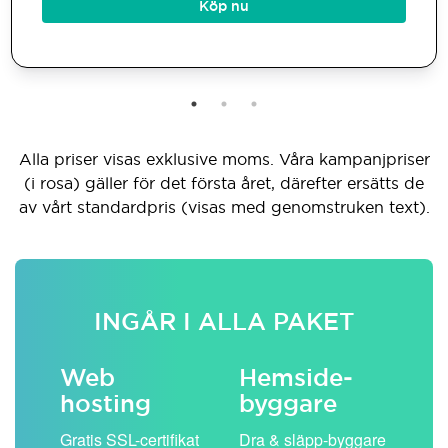
Köp nu
Alla priser visas exklusive moms. Våra kampanjpriser
(i rosa) gäller för det första året, därefter ersätts de
av vårt standardpris (visas med genomstruken text).
INGÅR I ALLA PAKET
Web
Hemside­
E-
hosting
byggare
 köp
Obe
Gratis SSL-certifikat
Dra & släpp-byggare
pos