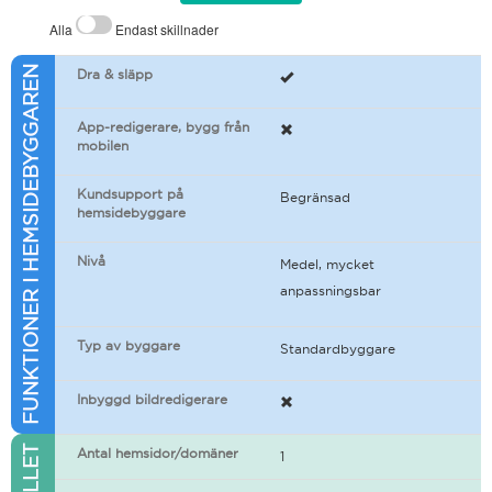
Alla
Endast skillnader
FUNKTIONER I HEMSIDEBYGGAREN
Dra & släpp
App-redigerare, bygg från
mobilen
Kundsupport på
Begränsad
hemsidebyggare
Nivå
Medel, mycket
anpassningsbar
Typ av byggare
Standardbyggare
Inbyggd bildredigerare
Antal hemsidor/domäner
1