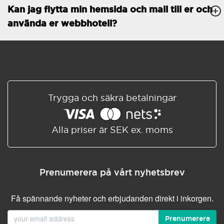
Kan jag flytta min hemsida och mail till er och
Databaser
Obegränsat
använda er webbhotell?
E-POSTFUNKTIONER
E-postkonton
Obegränsat
Roundcube/SOGo
ActiveSync/SMTP/POP3/
IMAP/CalDAV/CardDAV
Trygga och säkra betalningar
Spamskydd
Standard
Delad/Synkroniserad
adressbok
Alla priser är SEK ex. moms
Delad/Synkroniserad
kalender
E-postfiltrering
Prenumerera på vårt nyhetsbrev
Vidarebefordring av e-post
Få spännande nyheter och erbjudanden direkt i inkorgen.
Autosvar
Prenumerera