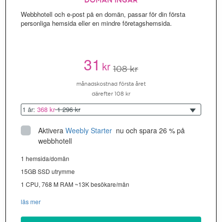
DOMÄN INGÅR
Webbhotell och e-post på en domän, passar för din första
personliga hemsida eller en mindre företagshemsida.
31
kr
108 kr
månadskostnad första året
därefter 108 kr
1 år:
368 kr
1 296 kr
Aktivera
Weebly Starter
 nu och spara 26 % på 
webbhotell
1 hemsida/domän
15GB SSD utrymme
1 CPU, 768 M RAM ~13K besökare/mån
läs mer