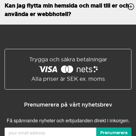
Kan jag flytta min hemsida och mail till er och
Databaser
Obegränsat
använda er webbhotell?
E-POSTFUNKTIONER
E-postkonton
Obegränsat
Roundcube/SOGo
ActiveSync/SMTP/POP3/
IMAP/CalDAV/CardDAV
Trygga och säkra betalningar
Spamskydd
Standard
Delad/Synkroniserad
adressbok
Alla priser är SEK ex. moms
Delad/Synkroniserad
kalender
E-postfiltrering
Prenumerera på vårt nyhetsbrev
Vidarebefordring av e-post
Få spännande nyheter och erbjudanden direkt i inkorgen.
Autosvar
Prenumerera