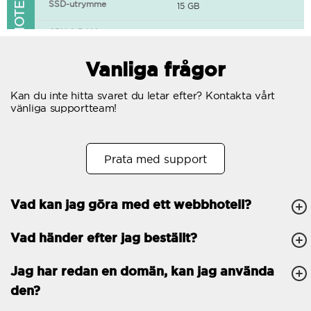
FUNKTIONER I WEBBHOTELLET
SSD-utrymme
15 GB
CPU & RAM
1 CPU, 0.5 GB RAM
Gratis SSL-certifikat
Vanliga frågor
400+ appar tillgängliga
Kan du inte hitta svaret du letar efter? Kontakta vårt
vänliga supportteam!
WordPress-redo
Antal samtidiga
10
Prata med support
förfrågningar
Trafik
Obegränsat
Vad kan jag göra med ett webbhotell?
Antal subdomäner
Obegränsat
Vad händer efter jag beställt?
cPanel
FTP, SSH, GIT
Jag har redan en domän, kan jag använda
den?
PHP, Python, Ruby, Node.js