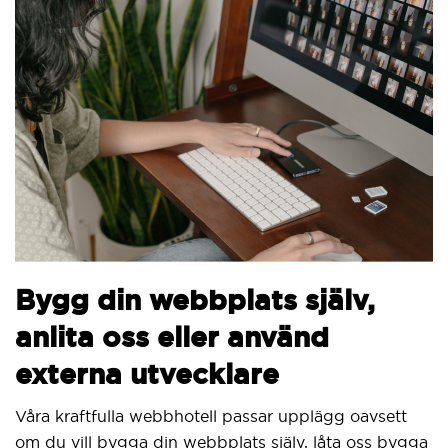
B
Bygg din webbplats själv,
v
anlita oss eller använd
Vi
externa utvecklare
Si
ut
Våra kraftfulla webbhotell passar upplägg oavsett
om du vill bygga din webbplats själv, låta oss bygga