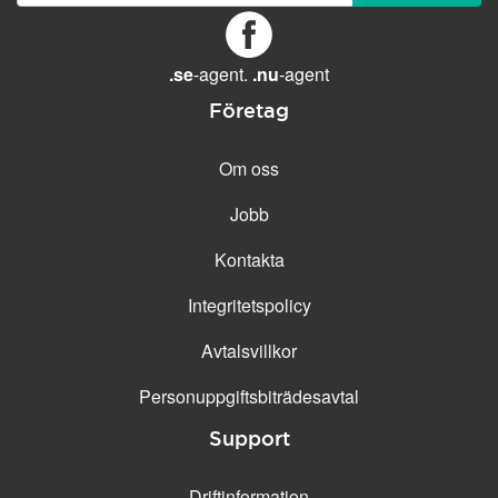
GENERELLA FUNKTIONER
Daglig säkerhetskopiering
Gratis e-post &
.se
-agent.
.nu
-agent
telefonsupport
Företag
Gratis konfiguration
30 dagars öppet köp
Om oss
30 dagars kostnadsfritt test
Jobb
99.9 % Upp-tid
Kontakta
Integritetspolicy
Avtalsvillkor
Personuppgifts­biträdesavtal
Support
Driftinformation