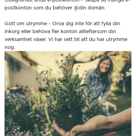
postkonton som du behöver @din domän.
el
gr
Gott om utrymme - Oroa dig inte för att fylla din
inkorg eller behöva fler konton allteftersom din
Vå
verksamhet växer. Vi har sett till att du har utrymme
ny
nog.
i