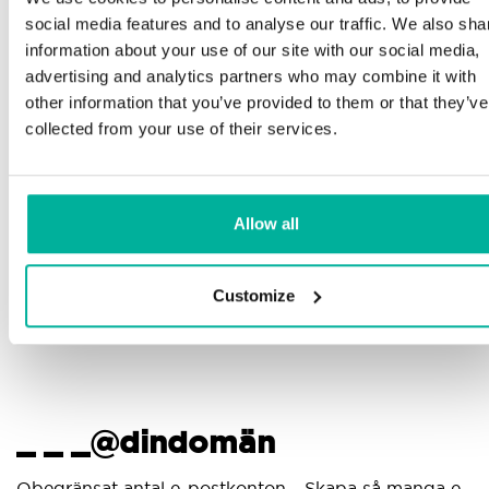
Telefon och e-postsupport på svenska och
social media features and to analyse our traffic. We also sha
engelska
Mi
information about your use of our site with our social media,
advertising and analytics partners who may combine it with
pl
Hjälp att komma igång med din hemsida och e-
other information that you’ve provided to them or that they’ve
post, oavsett om du börjar bygga eller ska flytta
collected from your use of their services.
din nuvarande hemsida eller e-post till oss
G
pr
Fjärranslutning till din enhet vid behov
di
Allow all
Kunskapscenter med steg-för-stegguider och tips
för att se till att din e-post fungerar felfritt
Customize
_ _ _@dindomän
A
Obegränsat antal e-postkonton - Skapa så manga e-
An