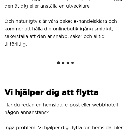
Du
den åt dig eller anställa en utvecklare.
fr
kl
Och naturligtvis är våra paket e-handelsklara och
Wo
kommer att hålla din onlinebutik igång smidigt,
in
säkerställa att den är snabb, säker och alltid
nä
tillförlitlig.
Vi hjälper dig att flytta
Har du redan en hemsida, e-post eller webbhotell
någon annanstans?
Inga problem! Vi hjälper dig flytta din hemsida, filer