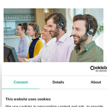
Fö
fi
Consent
Details
About
H
Premium support
Sp
This website uses cookies
la
We use cookies to personalise content and ads, to provide