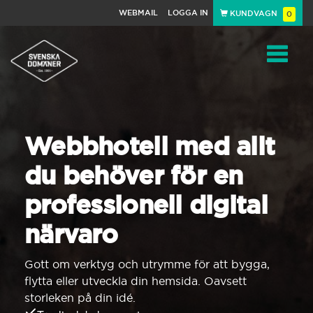
WEBMAIL
LOGGA IN
KUNDVAGN
0
Toggle
navigat
Webbhotell med allt
du behöver för en
professionell digital
närvaro
Gott om verktyg och utrymme för att bygga,
flytta eller utveckla din hemsida. Oavsett
storleken på din idé.