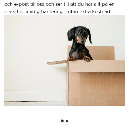
och e-post till oss och ser till att du har allt på en
plats för smidig hantering – utan extra kostnad.
S
g
Et
we
an
Go