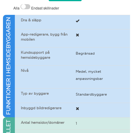
Alla
Endast skillnader
FUNKTIONER I HEMSIDEBYGGAREN
Dra & släpp
App-redigerare, bygg från
mobilen
Kundsupport på
Begränsad
hemsidebyggare
Nivå
Medel, mycket
anpassningsbar
Typ av byggare
Standardbyggare
Inbyggd bildredigerare
Antal hemsidor/domäner
1