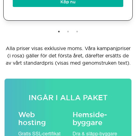
Köp nu
Alla priser visas exklusive moms. Våra kampanjpriser
(i rosa) gäller för det första året, därefter ersätts de
av vårt standardpris (visas med genomstruken text).
INGÅR I ALLA PAKET
Web
Hemside­
E-
hosting
byggare
 köp
Obe
Gratis SSL-certifikat
Dra & släpp-byggare
pos