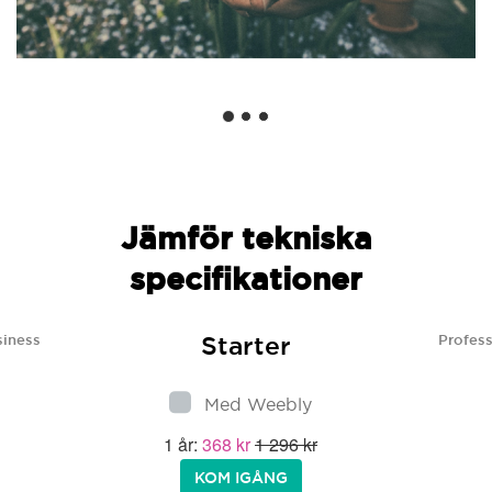
Jämför tekniska
specifikationer
Starter
siness
Profess
Med Weebly
1 år:
368 kr
1 296 kr
KOM IGÅNG