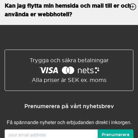
Kan jag flytta min hemsida och mail till er och
Databaser
Obegränsat
använda er webbhotell?
E-POSTFUNKTIONER
E-postkonton
Obegränsat
Roundcube/SOGo
ActiveSync/SMTP/POP3/
IMAP/CalDAV/CardDAV
Trygga och säkra betalningar
Spamskydd
Standard
Delad/Synkroniserad
adressbok
Alla priser är SEK ex. moms
Delad/Synkroniserad
kalender
E-postfiltrering
Prenumerera på vårt nyhetsbrev
Vidarebefordring av e-post
Få spännande nyheter och erbjudanden direkt i inkorgen.
Autosvar
Prenumerera