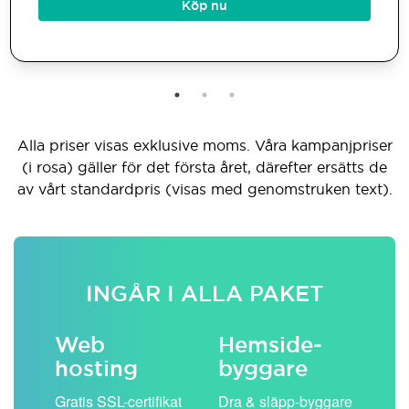
Köp nu
Alla priser visas exklusive moms. Våra kampanjpriser
(i rosa) gäller för det första året, därefter ersätts de
av vårt standardpris (visas med genomstruken text).
INGÅR I ALLA PAKET
Web
Hemside­
E-
hosting
byggare
 köp
Obe
Gratis SSL-certifikat
Dra & släpp-byggare
pos