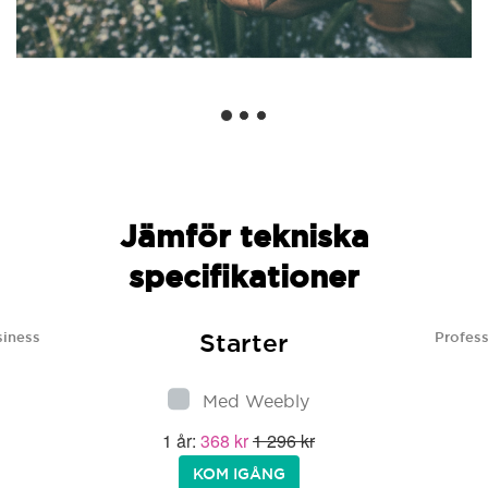
Jämför tekniska
specifikationer
Starter
siness
Profess
Med Weebly
1 år:
368 kr
1 296 kr
KOM IGÅNG