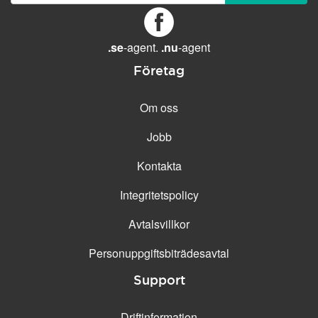
GENERELLA FUNKTIONER
Daglig säkerhetskopiering
Gratis e-post &
.se
-agent.
.nu
-agent
telefonsupport
Företag
Gratis konfiguration
30 dagars öppet köp
Om oss
30 dagars kostnadsfritt test
Jobb
99.9 % Upp-tid
Kontakta
Integritetspolicy
Avtalsvillkor
Personuppgifts­biträdesavtal
Support
Driftinformation