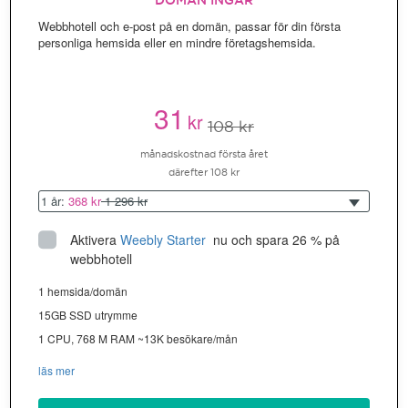
DOMÄN INGÅR
Webbhotell och e-post på en domän, passar för din första
personliga hemsida eller en mindre företagshemsida.
31
kr
108 kr
månadskostnad första året
därefter 108 kr
1 år:
368 kr
1 296 kr
Aktivera
Weebly Starter
 nu och spara 26 % på 
webbhotell
1 hemsida/domän
15GB SSD utrymme
1 CPU, 768 M RAM ~13K besökare/mån
läs mer