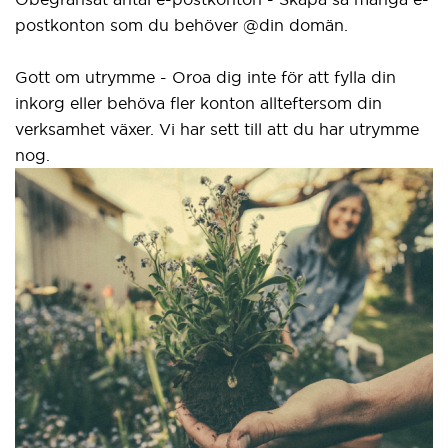
postkonton som du behöver @din domän.
el
gr
Gott om utrymme - Oroa dig inte för att fylla din
inkorg eller behöva fler konton allteftersom din
Vå
verksamhet växer. Vi har sett till att du har utrymme
ny
nog.
i