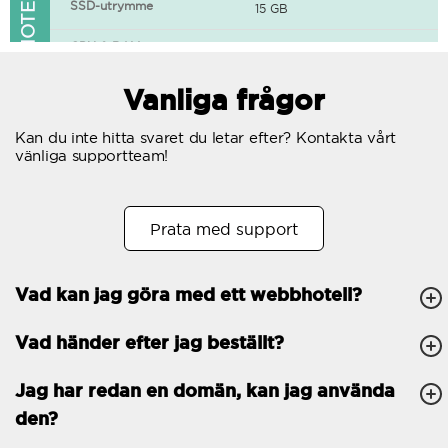
FUNKTIONER I WEBBHOTELLET
SSD-utrymme
15 GB
CPU & RAM
1 CPU, 0.5 GB RAM
Gratis SSL-certifikat
Vanliga frågor
400+ appar tillgängliga
Kan du inte hitta svaret du letar efter? Kontakta vårt
vänliga supportteam!
WordPress-redo
Antal samtidiga
10
Prata med support
förfrågningar
Trafik
Obegränsat
Vad kan jag göra med ett webbhotell?
Antal subdomäner
Obegränsat
Vad händer efter jag beställt?
cPanel
FTP, SSH, GIT
Jag har redan en domän, kan jag använda
den?
PHP, Python, Ruby, Node.js