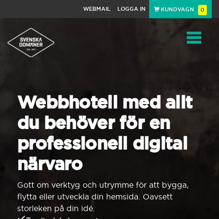
WEBMAIL
LOGGA IN
KUNDVAGN
0
Toggle
navigat
Webbhotell med allt
du behöver för en
professionell digital
närvaro
Gott om verktyg och utrymme för att bygga,
flytta eller utveckla din hemsida. Oavsett
storleken på din idé.