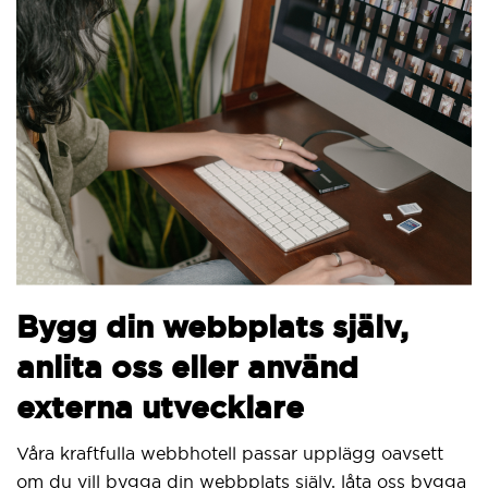
B
Bygg din webbplats själv,
v
anlita oss eller använd
Vi
externa utvecklare
Si
ut
Våra kraftfulla webbhotell passar upplägg oavsett
om du vill bygga din webbplats själv, låta oss bygga