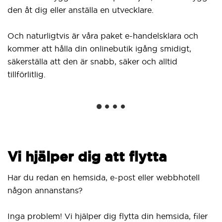
Du
den åt dig eller anställa en utvecklare.
fr
kl
Och naturligtvis är våra paket e-handelsklara och
Wo
kommer att hålla din onlinebutik igång smidigt,
in
säkerställa att den är snabb, säker och alltid
nä
tillförlitlig.
Vi hjälper dig att flytta
Har du redan en hemsida, e-post eller webbhotell
någon annanstans?
Inga problem! Vi hjälper dig flytta din hemsida, filer