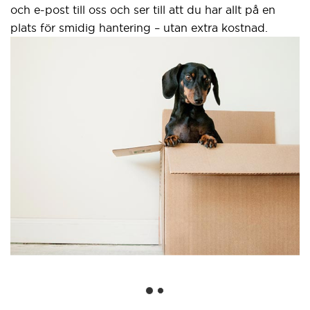
och e-post till oss och ser till att du har allt på en
plats för smidig hantering – utan extra kostnad.
S
g
Et
we
an
Go