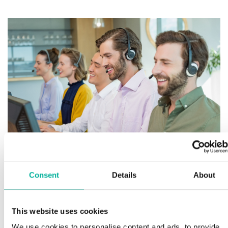
Fö
fi
Consent
Details
About
H
Premium support
Sp
This website uses cookies
la
We use cookies to personalise content and ads, to provide