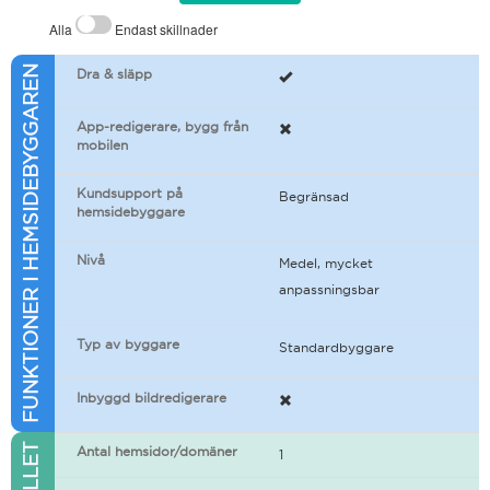
Alla
Endast skillnader
FUNKTIONER I HEMSIDEBYGGAREN
Dra & släpp
App-redigerare, bygg från
mobilen
Kundsupport på
Begränsad
hemsidebyggare
Nivå
Medel, mycket
anpassningsbar
Typ av byggare
Standardbyggare
Inbyggd bildredigerare
Antal hemsidor/domäner
1