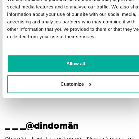
Telefon och e-postsupport på svenska och
social media features and to analyse our traffic. We also sha
engelska
Mi
information about your use of our site with our social media,
advertising and analytics partners who may combine it with
pl
Hjälp att komma igång med din hemsida och e-
other information that you’ve provided to them or that they’ve
post, oavsett om du börjar bygga eller ska flytta
collected from your use of their services.
din nuvarande hemsida eller e-post till oss
G
pr
Fjärranslutning till din enhet vid behov
di
Allow all
Kunskapscenter med steg-för-stegguider och tips
för att se till att din e-post fungerar felfritt
Customize
_ _ _@dindomän
A
Obegränsat antal e-postkonton - Skapa så manga e-
An