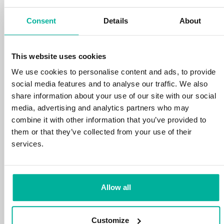
din tid och energi på din verksamhet.
Consent
Details
About
This website uses cookies
We use cookies to personalise content and ads, to provide
social media features and to analyse our traffic. We also
99,99% upptid
share information about your use of our site with our social
media, advertising and analytics partners who may
Vi skyddar din personliga data och motverkar
combine it with other information that you’ve provided to
störningar i dina tjänster med de allra bästa
them or that they’ve collected from your use of their
verktyg marknaden har att erbjuda mot
services.
hackerattacker, botnet och phising. Vår
tekniska plattform är optimerad för hastighet,
skalbarhet och stabilitet med 99,9% upptid
och daglig backup.
Allow all
Customize