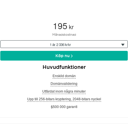
195
kr
Månadskostnad
1 år: 2 336 kr kr
Köp nu
Huvudfunktioner
Enskild domän
Domänvalidering
Utfärdat inom några minuter
Upp till 256-bitars kryptering, 2048-bitars nyckel
$500 000 garanti