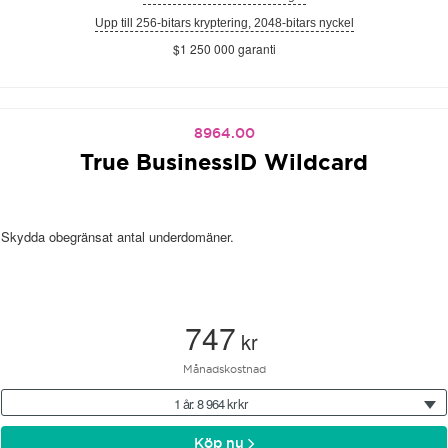
Upp till 256-bitars kryptering, 2048-bitars nyckel
$1 250 000 garanti
8964.00
True BusinessID Wildcard
Skydda obegränsat antal underdomäner.
747
kr
Månadskostnad
1 år: 8 964 kr kr
Köp nu