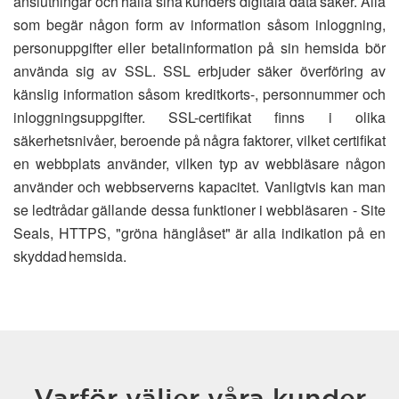
anslutningar och hålla sina kunders digitala data säker. Alla
som begär någon form av information såsom inloggning,
personuppgifter eller betalinformation på sin hemsida bör
använda sig av SSL. SSL erbjuder säker överföring av
känslig information såsom kreditkorts-, personnummer och
inloggningsuppgifter. SSL-certifikat finns i olika
säkerhetsnivåer, beroende på några faktorer, vilket certifikat
en webbplats använder, vilken typ av webbläsare någon
använder och webbserverns kapacitet. Vanligtvis kan man
se ledtrådar gällande dessa funktioner i webbläsaren - Site
Seals, HTTPS, "gröna hänglåset" är alla indikation på en
skyddad hemsida.
Varför väljer våra kunder