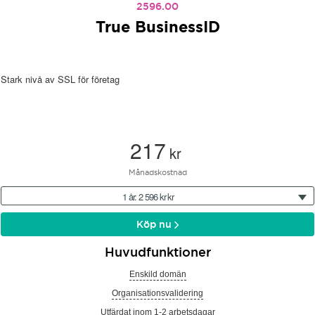
2596.00
True BusinessID
Stark nivå av SSL för företag
217
kr
Månadskostnad
1 år: 2 596 kr kr
Köp nu
Huvudfunktioner
Enskild domän
Organisationsvalidering
Utfärdat inom 1-2 arbetsdagar