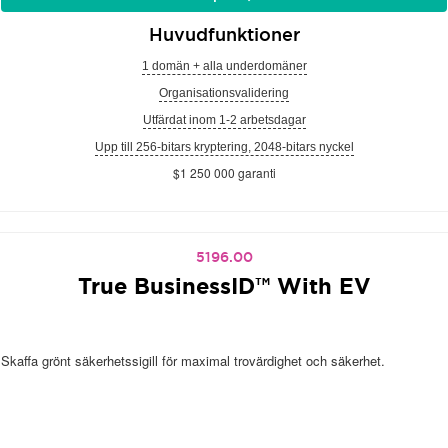
Huvudfunktioner
1 domän + alla underdomäner
Organisationsvalidering
Utfärdat inom 1-2 arbetsdagar
Upp till 256-bitars kryptering, 2048-bitars nyckel
$1 250 000 garanti
5196.00
True BusinessID™ With EV
Skaffa grönt säkerhetssigill för maximal trovärdighet och säkerhet.