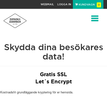
WEBMAIL
LOGGA IN
KUNDVAGN
0
Toggle
Skydda dina besökares
navigat
data!
Gratis SSL
Let´s Encrypt
Kostnadsfri grundläggande kryptering för er hemsida.