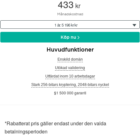
433
kr
Månadskostnad
1 år: 5 196 kr kr
Köp nu
Huvudfunktioner
Enskild domän
Utökad validering
Utfärdat inom 10 arbetsdagar
Stark 256-bitars kryptering, 2048-bitars nyckel
$1 500 000 garanti
*Rabatterat pris gäller endast under den valda
betalningsperioden