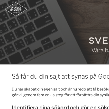
Hoppa
till
innehåll
SVE
Våra b
Så får du din sajt att synas på Go
Du har skapat din egen sajt och är nu redo att få besöka
går vi igenom fem enkla steg för att förbättra din synl
Identifiera dina sökord och gör en sök