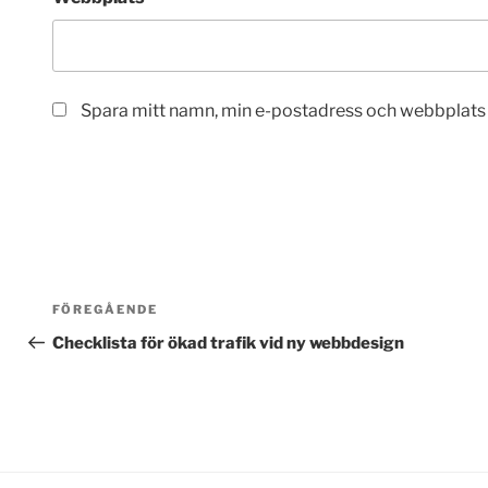
Spara mitt namn, min e-postadress och webbplats i
Inläggsnavigering
Föregående
FÖREGÅENDE
inlägg
Checklista för ökad trafik vid ny webbdesign