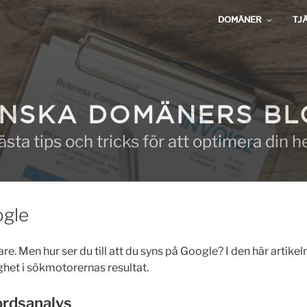
DOMÄNER
TJ
NSKA DOMÄNERS B
ästa tips och tricks för att optimera din 
ogle
re. Men hur ser du till att du syns på Google? I den här artikel
ighet i sökmotorernas resultat.
ordsanalys