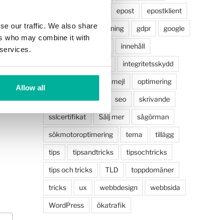
vit
ehandel
email
epost
epostklient
se our traffic. We also share
facebook
försäljning
gdpr
google
ers who may combine it with
hemsida
howto
innehåll
 services.
innehållsoptimering
integritetsskydd
marknadsföring
mejl
optimering
Allow all
plugin
plugins
seo
skrivande
sslcertifikat
Sälj mer
sågörman
sökmotoroptimering
tema
tillägg
tips
tipsandtricks
tipsochtricks
tips och tricks
TLD
toppdomäner
tricks
ux
webbdesign
webbsida
WordPress
ökatrafik