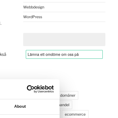
Webbdesign
WordPress
.
ckså
TAGGMOLN
blogg
design
domäner
domännamn
e-handel
About
e-handelslösningar
ecommerce