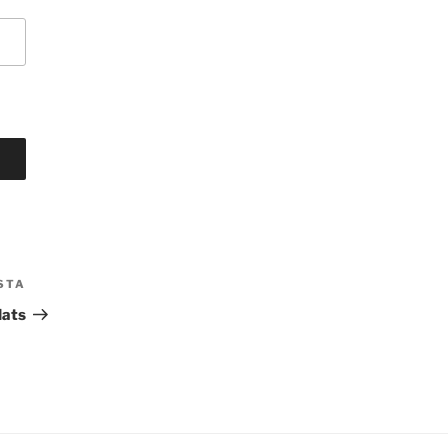
STA
Nästa
inlägg
lats