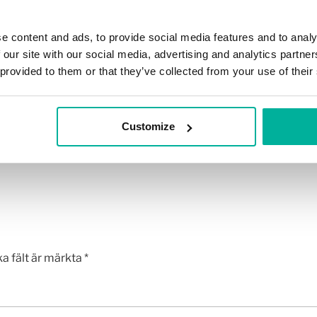
tillägg för bättre innehåll på
Så kan du märka om din WordPress har bli
WordPress
hackad (6 nyckeltecken)
e content and ads, to provide social media features and to analy
 our site with our social media, advertising and analytics partn
 provided to them or that they’ve collected from your use of their
Customize
ka fält är märkta
*