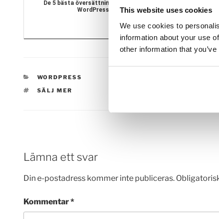
De 5 bästa översättningstilläggen i
10 verktyg och 
This website uses cookies
WordPress
We use cookies to personalis
information about your use of
other information that you’ve
KATEGORIER
WORDPRESS
TAGGAR
SÄLJ MER
Lämna ett svar
Din e-postadress kommer inte publiceras.
Obligatoris
Kommentar
*