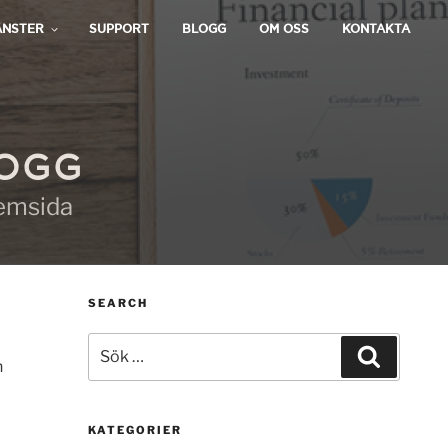
ÄNSTER
SUPPORT
BLOGG
OM OSS
KONTAKTA
LOGG
hemsida
SEARCH
Sök
Sök
efter:
n
KATEGORIER