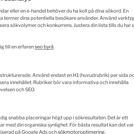
ndar eller en e-handel behöver du ha koll på dina sökord. En
lka termer dina potentiella besökare använder. Använd verkty
era sökvolymer och konkurrens. Justera din lista tills du har 
g till en erfaren
seo byrå
.
strukturerade. Använd endast en H1 (huvudrubrik) per sida o
era innehållet. Rubriker bör vara informativa och innehålla
evelsen och SEO.
dig snabba placeringar högt upp i sökresultaten. Det är ett
betar med din organiska synlighet. För bästa resultat kan det va
aliserad på Google Ads och
sökmotoroptimering
.