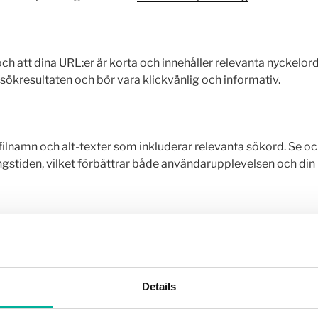
och att dina URL:er är korta och innehåller relevanta nyckelord
 sökresultaten och bör vara klickvänlig och informativ.
ilnamn och alt-texter som inkluderar relevanta sökord. Se o
ingstiden, vilket förbättrar både användarupplevelsen och din
ynlighet på Google. För ytterligare hjälp och expertis inom
Division, en erfaren aktör inom området.
Details