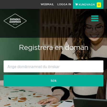
WEBMAIL
LOGGA IN
KUNDVAGN
0
Toggle
navigat
Registrera en domän
Sök