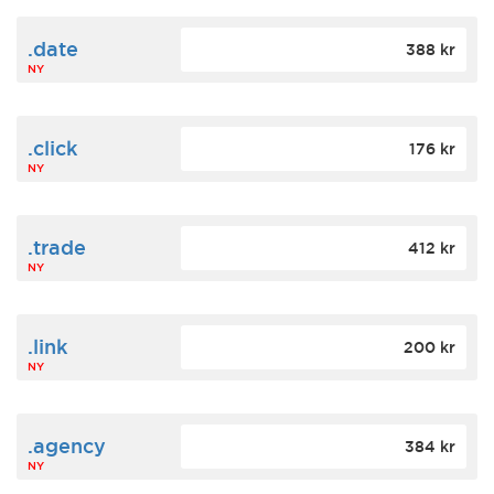
.date
388 kr
NY
.click
176 kr
NY
.trade
412 kr
NY
.link
200 kr
NY
.agency
384 kr
NY