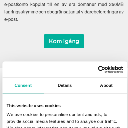
e-postkonto kopplat till en av era domäner med 250MB
lagringsutrymme och obegränsat antal vidarebefordringar av
e-post.
Kom igång
Consent
Details
About
Varför flytta ett
domännamn till Svenska
This website uses cookies
Domäner?
We use cookies to personalise content and ads, to
provide social media features and to analyse our traffic.