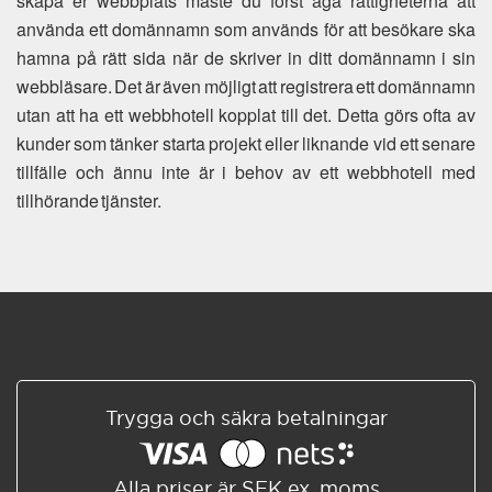
skapa er webbplats måste du först äga rättigheterna att
använda ett domännamn som används för att besökare ska
hamna på rätt sida när de skriver in ditt domännamn i sin
webbläsare. Det är även möjligt att registrera ett domännamn
utan att ha ett webbhotell kopplat till det. Detta görs ofta av
kunder som tänker starta projekt eller liknande vid ett senare
tillfälle och ännu inte är i behov av ett webbhotell med
tillhörande tjänster.
Trygga och säkra betalningar
Alla priser är SEK ex. moms