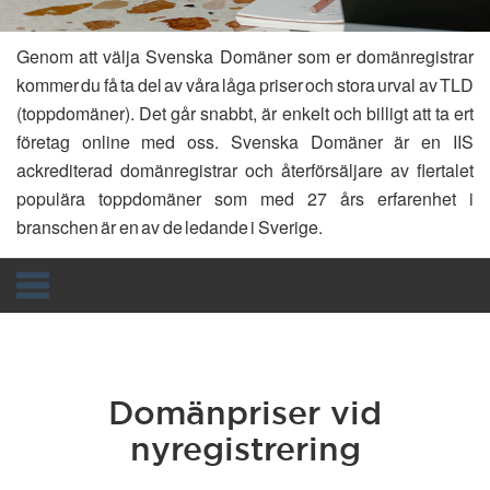
Genom att välja Svenska Domäner som er domänregistrar
kommer du få ta del av våra låga priser och stora urval av TLD
(toppdomäner). Det går snabbt, är enkelt och billigt att ta ert
företag online med oss. Svenska Domäner är en IIS
ackrediterad domänregistrar och återförsäljare av flertalet
populära toppdomäner som med 27 års erfarenhet i
branschen är en av de ledande i Sverige.
Toggle
navigation
Domänpriser vid
nyregistrering