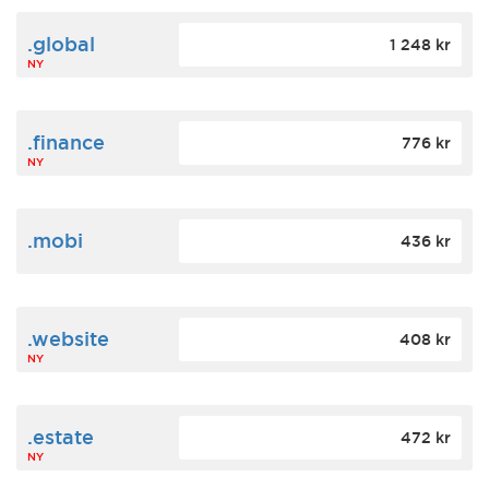
.global
1 248 kr
NY
.finance
776 kr
NY
.mobi
436 kr
.website
408 kr
NY
.estate
472 kr
NY