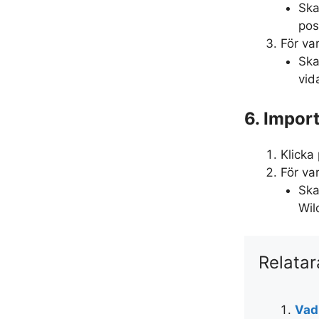
Ska
pos
För va
Ska
vid
6. Impor
Klicka
För var
Ska
Wil
Relatar
Vad