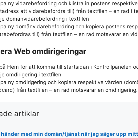
pa ny vidarebefordring och klistra in postens respekti
tadress att vidarebefordra till) från textfilen – en rad i
rje domänvidarebefordring i textfilen
pa ny domänvidarebefordring och kopiera postens res
arebefordras till) från textfilen – en rad motsvarar en vi
tera Web omdirigeringar
 på Hem för att komma till startsidan i Kontrollpanelen o
je omdirigering i textfilen
pa ny omdirigering och kopiera respektive värden (domän
dcard) från textfilen – en rad motsvarar en omdirigering.
ade artiklar
 händer med min domän/tjänst när jag säger upp mi