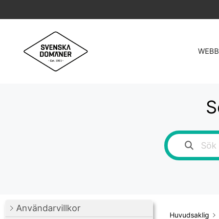
Hoppa
till
innehåll
WEBB
S
Användarvillkor
Huvudsaklig