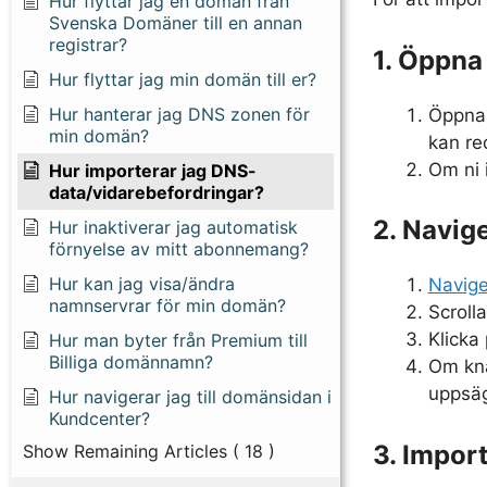
Hur flyttar jag en domän från
Svenska Domäner till en annan
registrar?
1. Öppna
Hur flyttar jag min domän till er?
Hur hanterar jag DNS zonen för
Öppna 
min domän?
kan re
Om ni i
Hur importerar jag DNS-
data/vidarebefordringar?
2. Navig
Hur inaktiverar jag automatisk
förnyelse av mitt abonnemang?
Hur kan jag visa/ändra
Navige
namnservrar för min domän?
Scroll
Klicka
Hur man byter från Premium till
Billiga domännamn?
Om knap
uppsägn
Hur navigerar jag till domänsidan i
Kundcenter?
3. Impor
Show Remaining Articles
( 18 )