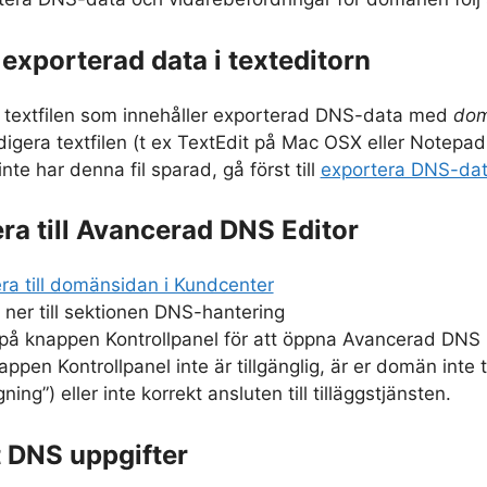
 exporterad data i texteditorn
textfilen som innehåller exporterad DNS-data med
dom
digera textfilen (t ex TextEdit på Mac OSX eller Notep
nte har denna fil sparad, gå först till
exportera DNS-data
era till Avancerad DNS Editor
ra till domänsidan i Kundcenter
a ner till sektionen DNS-hantering
 på knappen Kontrollpanel för att öppna Avancerad DNS 
pen Kontrollpanel inte är tillgänglig, är er domän inte til
ing”) eller inte korrekt ansluten till tilläggstjänsten.
t DNS uppgifter