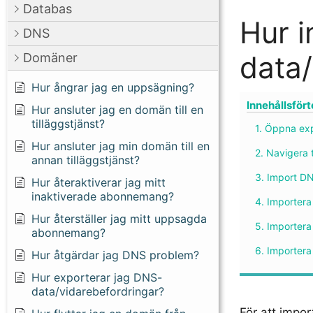
Databas
Hur i
DNS
data/
Domäner
Hur ångrar jag en uppsägning?
Innehållsför
Hur ansluter jag en domän till en
tilläggstjänst?
1. Öppna exp
Hur ansluter jag min domän till en
2. Navigera 
annan tilläggstjänst?
3. Import DN
Hur återaktiverar jag mitt
inaktiverade abonnemang?
4. Importera
Hur återställer jag mitt uppsagda
5. Importera
abonnemang?
6. Importera
Hur åtgärdar jag DNS problem?
Hur exporterar jag DNS-
data/vidarebefordringar?
För att impo