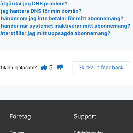
 åtgärdar jag DNS problem?
 jag hantera DNS för min domän?
 händer om jag inte betalar för mitt abonnemang?
 händer när systemet inaktiverar mitt abonnemang?
 återställer jag mitt uppsagda abonnemang?
5
rtikeln hjälpsam?
Skicka in feedback.
Företag
Support
Om oss
Driftinformation