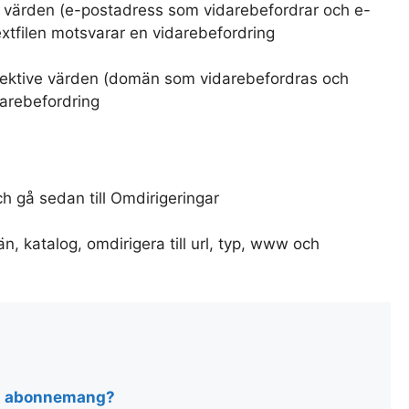
ve värden (e-postadress som vidarebefordrar och e-
 textfilen motsvarar en vidarebefordring
pektive värden (domän som vidarebefordras och
darebefordring
ch gå sedan till Omdirigeringar
, katalog, omdirigera till url, typ, www och
tt abonnemang?