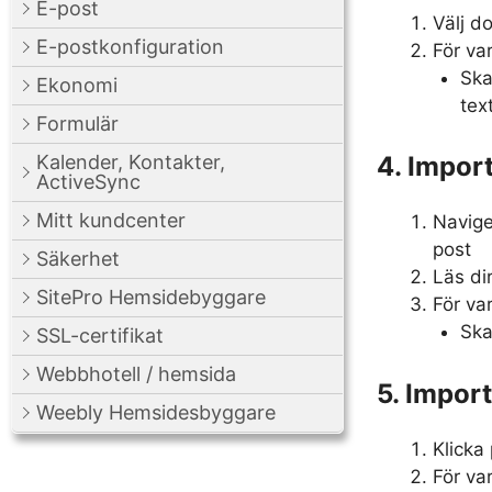
E-post
Välj d
E-postkonfiguration
För va
Ska
Ekonomi
tex
Formulär
Kalender, Kontakter,
4. Impor
ActiveSync
Mitt kundcenter
Navige
post
Säkerhet
Läs dir
SitePro Hemsidebyggare
För va
Ska
SSL-certifikat
Webbhotell / hemsida
5. Impor
Weebly Hemsidesbyggare
Klicka
För var