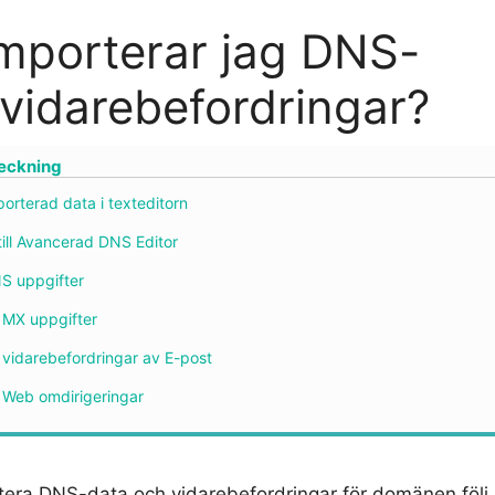
mporterar jag DNS-
vidarebefordringar?
teckning
orterad data i texteditorn
till Avancerad DNS Editor
S uppgifter
 MX uppgifter
 vidarebefordringar av E-post
 Web omdirigeringar
rtera DNS-data och vidarebefordringar för domänen följ