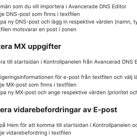
omän som du vill importera i Avancerade DNS Editor
rje DNS-post som finns i textfilen
pa ny DNS-post och lägg in respektive värden (namn, typ,
tfilen motsvarar en post i zonen
tera MX uppgifter
ra till startsidan i Kontrollpanelen från Avancerad DNS 
igeringsinformationen för e-post från textfilen och välj l
rje MX-post som finns i textfilen
pa ny MX-post och ange respektive värden (prioritet och
tera vidarebefordringar av E-post
 på Hem för att komma till startsidan i Kontrollpanelen o
je vidarebefordring i textfilen