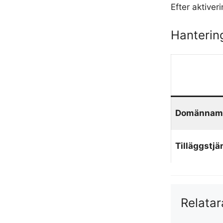
Efter aktive
Hanterin
Domännam
Tilläggstjä
Relatar