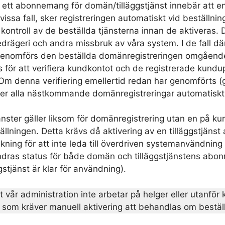
 ett abonnemang för domän/tilläggstjänst innebär att en
I vissa fall, sker registreringen automatiskt vid beställn
ontroll av de beställda tjänsterna innan de aktiveras. D
drägeri och andra missbruk av våra system. I de fall dä
enomförs den beställda domänregistreringen omgående
s för att verifiera kundkontot och de registrerade kund
Om denna verifiering emellertid redan har genomförts (g
r alla nästkommande domänregistreringar automatiskt e
jänster gäller liksom för domänregistrering utan en på 
ällningen. Detta krävs då aktivering av en tilläggstjänst
ning för att inte leda till överdriven systemanvändning oc
ändras status för både domän och tilläggstjänstens abon
stjänst är klar för användning).
 vår administration inte arbetar på helger eller utanför k
 som kräver manuell aktivering att behandlas om beställn