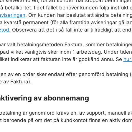
onsleverantören, för att kunden har stoppat betalningen mit
betalkortet. I det fallet behöver kunden följa instrukt
aviseringen
. Om kunden har beslutat att ändra betalningsm
a kvarstå permanent (för alla framtida aviseringar gä
etod
. Observera att det i så fall inte är tillräckligt att
r valt betalningsmetoden Faktura, kommer betalningen 
ad vilket vanligtvis sker inom 1 arbetsdag. Under tide
ilket indikerar att fakturan inte är godkänd ännu. Se
hur
gen av en order sker endast efter genomförd betalning (a
 av Faktura).
 aktivering av abonnemang
betalning är genomförd krävs en, av support, manuell 
lt beroende på om det på kundkontot finns en aktiv domän