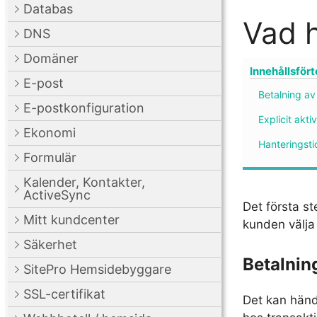
Databas
Vad h
DNS
Domäner
Innehållsför
E-post
Betalning av
E-postkonfiguration
Explicit akt
Ekonomi
Hanteringsti
Formulär
Kalender, Kontakter,
ActiveSync
Det första st
Mitt kundcenter
kunden välja
Säkerhet
Betalning
SitePro Hemsidebyggare
SSL-certifikat
Det kan händ