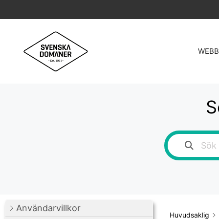
Hoppa
till
innehåll
WEBB
S
Användarvillkor
Huvudsaklig