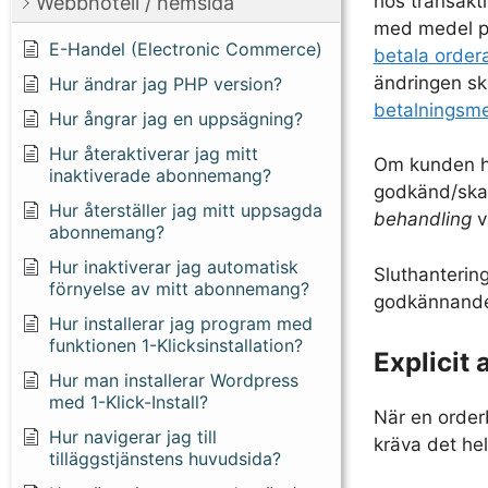
hos transakti
Webbhotell / hemsida
med medel på 
E-Handel (Electronic Commerce)
betala order
ändringen sk
Hur ändrar jag PHP version?
betalningsm
Hur ångrar jag en uppsägning?
Hur återaktiverar jag mitt
Om kunden ha
inaktiverade abonnemang?
godkänd/skap
Hur återställer jag mitt uppsagda
behandling
v
abonnemang?
Hur inaktiverar jag automatisk
Sluthanterin
förnyelse av mitt abonnemang?
godkännande
Hur installerar jag program med
funktionen 1-Klicksinstallation?
Explicit
Hur man installerar Wordpress
med 1-Klick-Install?
När en order
Hur navigerar jag till
kräva det he
tilläggstjänstens huvudsida?