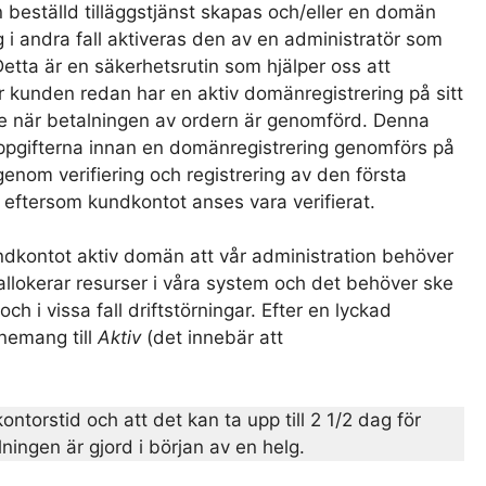
 beställd tilläggstjänst skapas och/eller en domän
ing i andra fall aktiveras den av en administratör som
etta är en säkerhetsrutin som hjälper oss att
r kunden redan har en aktiv domänregistrering på sitt
 när betalningen av ordern är genomförd. Denna
uppgifterna innan en domänregistrering genomförs på
enom verifiering och registrering av den första
ftersom kundkontot anses vara verifierat.
kundkontot aktiv domän att vår administration behöver
 allokerar resurser i våra system och det behöver ske
h i vissa fall driftstörningar. Efter en lyckad
nemang till
Aktiv
(det innebär att
ontorstid och att det kan ta upp till 2 1/2 dag för
ingen är gjord i början av en helg.