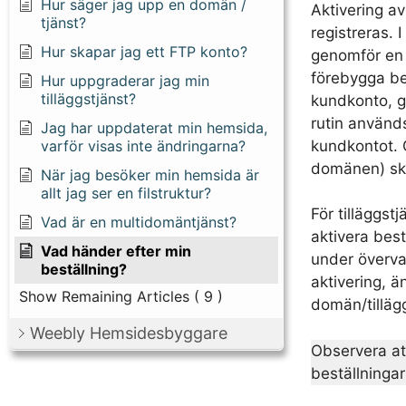
Hur säger jag upp en domän /
Aktivering av
tjänst?
registreras. 
Hur skapar jag ett FTP konto?
genomför en k
förebygga be
Hur uppgraderar jag min
tilläggstjänst?
kundkonto, g
rutin använd
Jag har uppdaterat min hemsida,
kundkontot. 
varför visas inte ändringarna?
domänen) ske
När jag besöker min hemsida är
allt jag ser en filstruktur?
För tilläggst
Vad är en multidomäntjänst?
aktivera best
Vad händer efter min
under övervak
beställning?
aktivering, 
Show Remaining Articles
( 9 )
domän/tillägg
Weebly Hemsidesbyggare
Observera att
beställningar