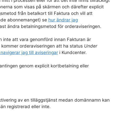
t i processen eller för att det inte finns tillräckligt
ionerna som visas på skärmen och därefter explicit
etod från betalkort till Faktura och vill att
llande abonnemanget) se
hur ändrar jag
 endast ändra betalningsmetod för orderaviseringen.
inte att vara genomförd innan Fakturan är
n kommer orderaviseringen att ha status
Under
 navigerar jag till aviseringar
i Kundcenter.
ntingen genom explicit kortbetalning eller
aktivering av en tilläggstjänst medan domännamn kan
 registrerad eller inte.