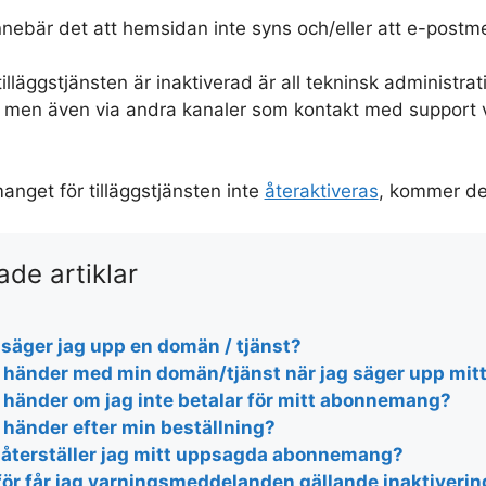
innebär det att hemsidan inte syns och/eller att e-postm
illäggstjänsten är inaktiverad är all tekninsk administr
l men även via andra kanaler som kontakt med support v
get för tilläggstjänsten inte
återaktiveras
, kommer de
ade artiklar
 säger jag upp en domän / tjänst?
 händer med min domän/tjänst när jag säger upp mi
 händer om jag inte betalar för mitt abonnemang?
 händer efter min beställning?
 återställer jag mitt uppsagda abonnemang?
för får jag varningsmeddelanden gällande inaktiveri