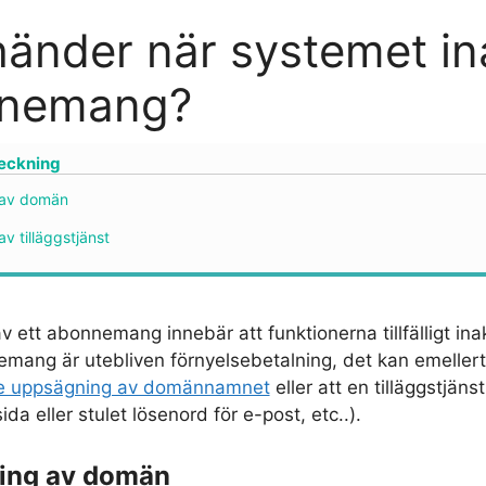
änder när systemet ina
nemang?
teckning
 av domän
av tilläggstjänst
av ett abonnemang innebär att funktionerna tillfälligt in
emang är utebliven förnyelsebetalning, det kan emeller
 uppsägning av domännamnet
eller att en tilläggstjäns
a eller stulet lösenord för e-post, etc..).
ring av domän