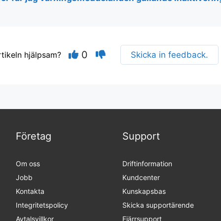
0
rtikeln hjälpsam?
Skicka in feedback.
Företag
Support
Om oss
Driftinformation
Jobb
Kundcenter
Kontakta
Kunskapsbas
Integritetspolicy
Skicka supportärende
Avtalsvillkor
Fjärrsupport