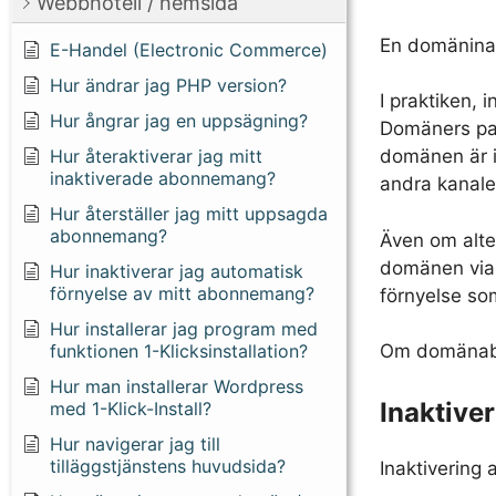
Webbhotell / hemsida
En domäninak
E-Handel (Electronic Commerce)
Hur ändrar jag PHP version?
I praktiken,
Hur ångrar jag en uppsägning?
Domäners park
Hur återaktiverar jag mitt
domänen är i
inaktiverade abonnemang?
andra kanale
Hur återställer jag mitt uppsagda
abonnemang?
Även om alter
domänen via e
Hur inaktiverar jag automatisk
förnyelse av mitt abonnemang?
förnyelse so
Hur installerar jag program med
Om domänab
funktionen 1-Klicksinstallation?
Hur man installerar Wordpress
Inaktiver
med 1-Klick-Install?
Hur navigerar jag till
tilläggstjänstens huvudsida?
Inaktivering 