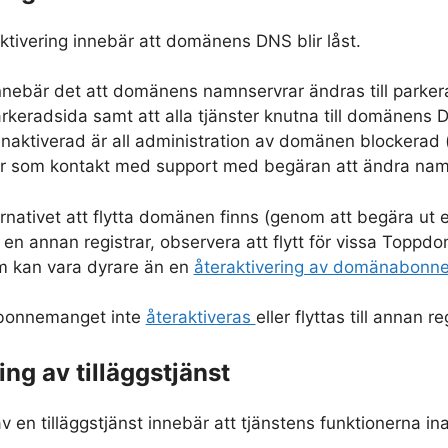
tivering innebär att domänens DNS blir låst.
 innebär det att domänens namnservrar ändras till par
eradsida samt att alla tjänster knutna till domänens DN
naktiverad är all administration av domänen blockerad (
r som kontakt med support med begäran att ändra namnse
nativet att flytta domänen finns (genom att begära ut e
n annan registrar, observera att flytt för vissa Toppdo
m kan vara dyrare än en
återaktivering av domänabon
onnemanget inte
återaktiveras
eller flyttas till annan
ing av tilläggstjänst
av en tilläggstjänst innebär att tjänstens funktionerna in