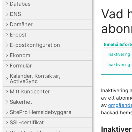
Databas
Vad h
DNS
abon
Domäner
E-post
Innehållsför
E-postkonfiguration
Inaktivering
Ekonomi
Inaktivering 
Formulär
Kalender, Kontakter,
ActiveSync
Inaktivering 
Mitt kundcenter
av ett abonn
Säkerhet
av
omgående
SitePro Hemsidebyggare
hackad hemsid
SSL-certifikat
Inaktive