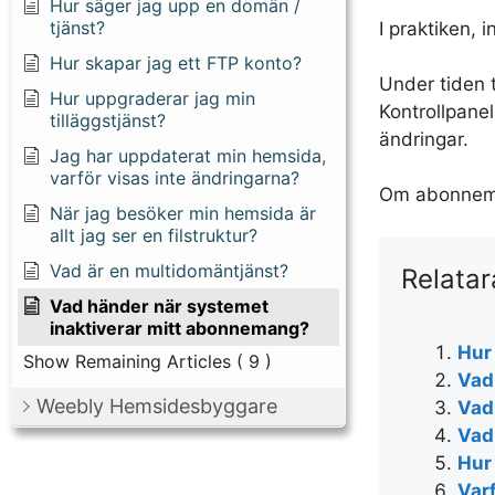
Hur säger jag upp en domän /
tjänst?
I praktiken, 
Hur skapar jag ett FTP konto?
Under tiden t
Hur uppgraderar jag min
Kontrollpane
tilläggstjänst?
ändringar.
Jag har uppdaterat min hemsida,
varför visas inte ändringarna?
Om abonneman
När jag besöker min hemsida är
allt jag ser en filstruktur?
Vad är en multidomäntjänst?
Relatar
Vad händer när systemet
inaktiverar mitt abonnemang?
Hur
Show Remaining Articles
( 9 )
Vad
Weebly Hemsidesbyggare
Vad
Vad
Hur
Var