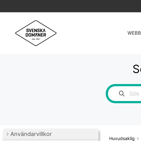
Hoppa
till
innehåll
WEBB
S
Användarvillkor
Huvudsaklig