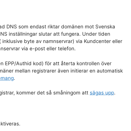
kerad DNS som endast riktar domänen mot Svenska
S inställningar slutar att fungera. Under tiden
 inklusive byte av namnservrar) via Kundcenter eller
rvrar via e-post eller telefon.
n EPP/Authid kod) för att återta kontrollen över
mäner mellan registrarer även initierar en automatisk
nemang
.
 registrar, kommer det så småningom att
sägas upp
.
aktiveras.