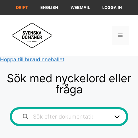
Hoppa
DRIFT
ENGLISH
WEBMAIL
LOGGA IN
till
innehåll
Meny
Hoppa till huvudinnehållet
Sök med nyckelord eller
fråga