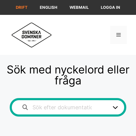
Hoppa
DRIFT
ENGLISH
WEBMAIL
LOGGA IN
till
innehåll
Meny
Sök med nyckelord eller
fråga